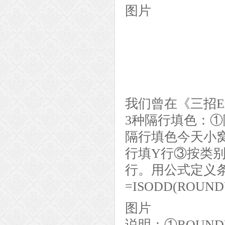
图片
编按：
今天再介绍3种隔
别间隔填色。隔
填色偶数不填色
我们曾在《三招E
3种隔行填色：
隔行填色今天小窝
行填Y行③按类别
行。用公式定义
=ISODD(ROUN
图片
说明：①ROUNDUP