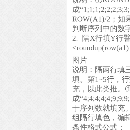
成“1;1;1;2;2
ROW(A1)/2；如
判断序列中的数
2. 隔X行填Y行
<roundup(row(a1)
图片
说明：隔两行填
填。第1~5行，
充，以此类推。①ROU
成“4;4;4;4;4;
于序列数就填充。
组隔行填色，编
条件格式公式：